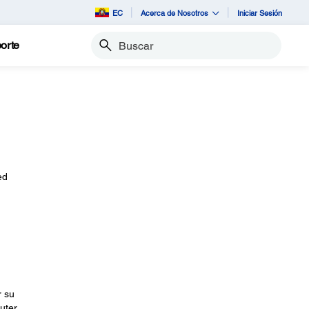
EC
Acerca de Nosotros
Iniciar Sesión
orte
Buscar
ed
r su
uter