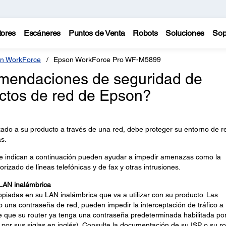
tores
Escáneres
Puntos de Venta
Robots
Soluciones
Sop
n WorkForce
Epson WorkForce Pro WF-M5899
omendaciones de seguridad de
ctos de red de Epson?
zado a su producto a través de una red, debe proteger su entorno de r
s.
e indican a continuación pueden ayudar a impedir amenazas como la
orizado de líneas telefónicas y de fax y otras intrusiones.
 LAN inalámbrica
opiadas en su LAN inalámbrica que va a utilizar con su producto. Las
o una contraseña de red, pueden impedir la interceptación de tráfico a
le que su router ya tenga una contraseña predeterminada habilitada po
, por sus siglas en inglés). Consulte la documentación de su ISP o su ro