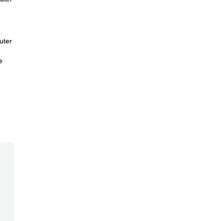
uter
e