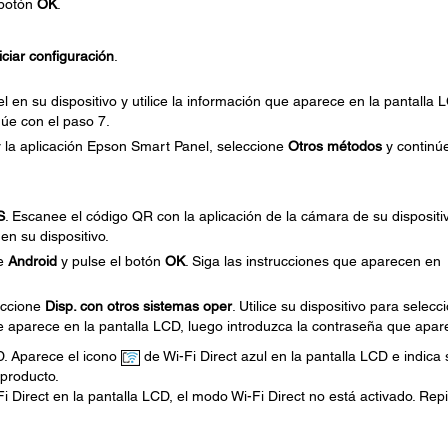
 botón
OK
.
iciar configuración
.
 en su dispositivo y utilice la información que aparece en la pantalla 
núe con el paso 7.
ar la aplicación Epson Smart Panel, seleccione
Otros métodos
y continú
S
. Escanee el código QR con la aplicación de la cámara de su dispositi
en su dispositivo.
ne
Android
y pulse el botón
OK
. Siga las instrucciones que aparecen en
leccione
Disp. con otros sistemas oper
. Utilice su dispositivo para selecc
e aparece en la pantalla LCD, luego introduzca la contraseña que apar
D. Aparece el icono
de Wi-Fi Direct azul en la pantalla LCD e indica s
 producto.
i Direct en la pantalla LCD, el modo Wi-Fi Direct no está activado. Repi