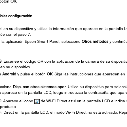
 botón
OK
.
iciar configuración
.
 en su dispositivo y utilice la información que aparece en la pantalla 
núe con el paso 7.
ar la aplicación Epson Smart Panel, seleccione
Otros métodos
y continú
S
. Escanee el código QR con la aplicación de la cámara de su dispositi
en su dispositivo.
ne
Android
y pulse el botón
OK
. Siga las instrucciones que aparecen en
leccione
Disp. con otros sistemas oper
. Utilice su dispositivo para selecc
e aparece en la pantalla LCD, luego introduzca la contraseña que apar
D. Aparece el icono
de Wi-Fi Direct azul en la pantalla LCD e indica s
 producto.
i Direct en la pantalla LCD, el modo Wi-Fi Direct no está activado. Repi