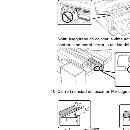
Nota:
Asegúrese de colocar la cinta adhe
contrario, no podrá cerrar la unidad del
Cierre la unidad del escáner. Por segur