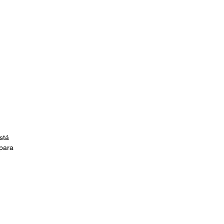
stá
 para