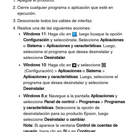
Apague el producto.
Cierre cualquier programa o aplicación que esté en
ejecución.
Desconecte todos los cables de interfaz.
Realice una de las siguientes acciones:
Windows 11
: Haga clic en
, luego busque la opción
Configuración
y selecciónela. Seleccione
Aplicaciones
o
Sistema
>
Aplicaciones y características
. Luego,
seleccione el programa que desea desinstalar y
seleccione
Desinstalar
.
Windows 10
: Haga clic en
y seleccione
(Configuración) >
Aplicaciones
o
Sistema
>
Aplicaciones y características
. Luego, seleccione el
programa que desea desinstalar y seleccione
Desinstalar
.
Windows 8.x
: Navegue a la pantalla
Aplicaciones
y
seleccione
Panel de control
>
Programas
>
Programas
y características
. Seleccione la opción de
desinstalación para su producto Epson, luego
seleccione
Desinstalar o cambiar
.
Nota:
Si aparece la ventana
Control de cuentas de
usuario
, haga clic en
Sí
o en
Continuar
.