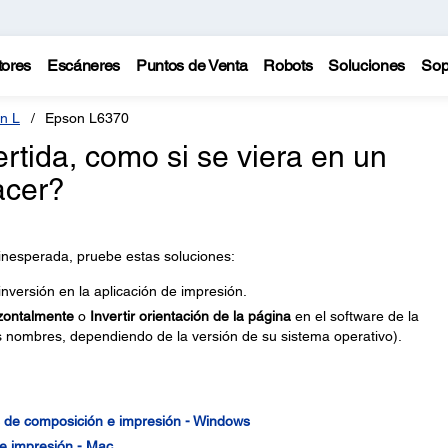
tores
Escáneres
Puntos de Venta
Robots
Soluciones
Sop
n L
Epson L6370
ertida, como si se viera en un
acer?
 inesperada, pruebe estas soluciones:
inversión en la aplicación de impresión.
izontalmente
o
Invertir orientación de la página
en el software de la
es nombres, dependiendo de la versión de su sistema operativo).
 de composición e impresión - Windows
de impresión - Mac