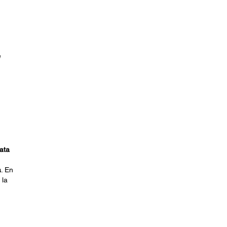
e
ata
a
. En
 la