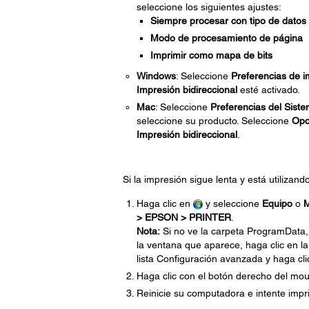
seleccione los siguientes ajustes:
Siempre procesar con tipo de dato
Modo de procesamiento de página
Imprimir como mapa de bits
Windows
: Seleccione
Preferencias de i
Impresión bidireccional
esté activado.
Mac
: Seleccione
Preferencias del Sist
seleccione su producto. Seleccione
Opc
Impresión bidireccional
.
Si la impresión sigue lenta y está utilizan
Haga clic en
y seleccione
Equipo
o
M
> EPSON > PRINTER
.
Nota:
Si no ve la carpeta ProgramData
la ventana que aparece, haga clic en la
lista Configuración avanzada y haga cl
Haga clic con el botón derecho del mou
Reinicie su computadora e intente impri