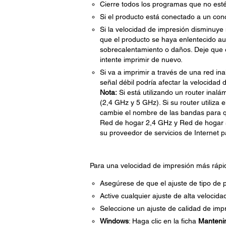
Cierre todos los programas que no esté 
Si el producto está conectado a un co
Si la velocidad de impresión disminuy
que el producto se haya enlentecido a
sobrecalentamiento o daños. Deje que 
intente imprimir de nuevo.
Si va a imprimir a través de una red ina
señal débil podría afectar la velocidad 
Nota:
Si está utilizando un router inal
(2,4 GHz y 5 GHz). Si su router utiliz
cambie el nombre de las bandas para q
Red de hogar 2,4 GHz y Red de hogar 
su proveedor de servicios de Internet p
Para una velocidad de impresión más rápida
Asegúrese de que el ajuste de tipo de p
Active cualquier ajuste de alta velocida
Seleccione un ajuste de calidad de imp
Windows
: Haga clic en la ficha
Manteni