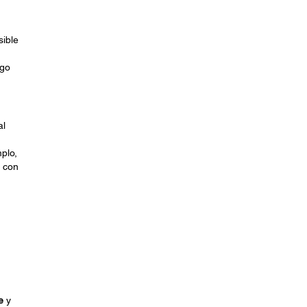
sible
ego
al
plo,
 con
e
y