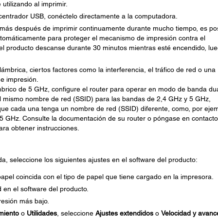
utilizando al imprimir.
ncentrador USB, conéctelo directamente a la computadora.
e más después de imprimir continuamente durante mucho tiempo, es po
utomáticamente para proteger el mecanismo de impresión contra el
el producto descanse durante 30 minutos mientras esté encendido, lu
lámbrica, ciertos factores como la interferencia, el tráfico de red o una
de impresión.
ámbrico de 5 GHz, configure el router para operar en modo de banda du
a el mismo nombre de red (SSID) para las bandas de 2,4 GHz y 5 GHz,
ue cada una tenga un nombre de red (SSID) diferente, como, por ejem
5 GHz. Consulte la documentación de su router o póngase en contacto
ara obtener instrucciones.
, seleccione los siguientes ajustes en el software del producto:
apel coincida con el tipo de papel que tiene cargado en la impresora.
d en el software del producto.
resión más bajo.
miento
o
Utilidades
, seleccione
Ajustes extendidos
o
Velocidad y avanc