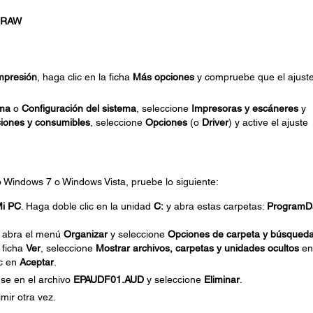
s RAW
mpresión
, haga clic en la ficha
Más opciones
y compruebe que el ajust
ema
o
Configuración del sistema
, seleccione
Impresoras y escáneres
y
iones y consumibles
, seleccione
Opciones
(o
Driver
) y active el ajuste
do Windows 7 o Windows Vista, pruebe lo siguiente:
i PC
. Haga doble clic en la unidad
C:
y abra estas carpetas:
ProgramD
, abra el menú
Organizar
y seleccione
Opciones de carpeta y búsqued
 ficha
Ver
, seleccione
Mostrar archivos, carpetas y unidades ocultos
en
ic en
Aceptar
.
se en el archivo
EPAUDF01.AUD
y seleccione
Eliminar
.
mir otra vez.