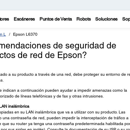
tores
Escáneres
Puntos de Venta
Robots
Soluciones
Sop
n L
Epson L6370
omendaciones de seguridad de
ctos de red de Epson?
zado a su producto a través de una red, debe proteger su entorno de r
s.
e indican a continuación pueden ayudar a impedir amenazas como la
orizado de líneas telefónicas y de fax y otras intrusiones.
 LAN inalámbrica
opiadas en su LAN inalámbrica que va a utilizar con su producto. Las
o una contraseña de red, pueden impedir la interceptación de tráfico a
le que su router ya tenga una contraseña predeterminada habilitada po
, por sus siglas en inglés). Consulte la documentación de su ISP o su ro