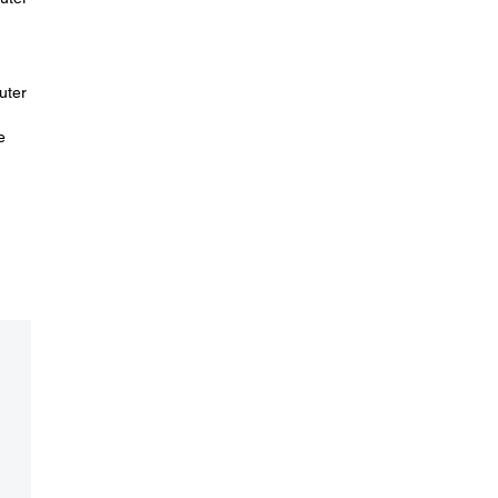
uter
e