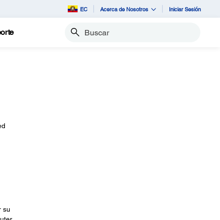
EC
Acerca de Nosotros
Iniciar Sesión
orte
Buscar
ed
r su
uter