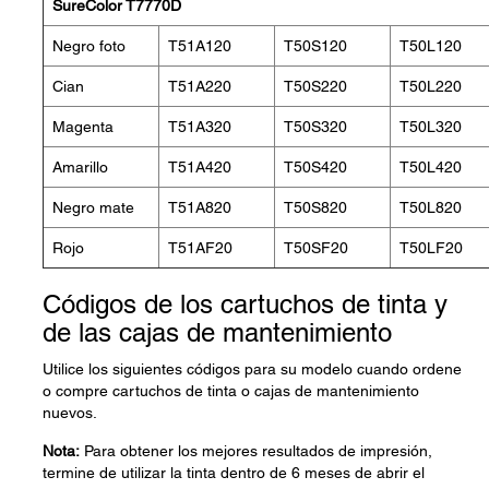
SureColor T7770D
Negro foto
T51A120
T50S120
T50L120
Cian
T51A220
T50S220
T50L220
Magenta
T51A320
T50S320
T50L320
Amarillo
T51A420
T50S420
T50L420
Negro mate
T51A820
T50S820
T50L820
Rojo
T51AF20
T50SF20
T50LF20
Códigos de los cartuchos de tinta y
de las cajas de mantenimiento
Utilice los siguientes códigos para su modelo cuando ordene
o compre cartuchos de tinta o cajas de mantenimiento
nuevos.
Nota:
Para obtener los mejores resultados de impresión,
termine de utilizar la tinta dentro de 6 meses de abrir el