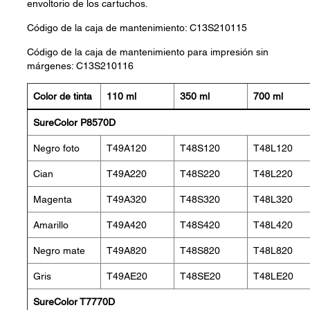
envoltorio de los cartuchos.
Código de la caja de mantenimiento: C13S210115
Código de la caja de mantenimiento para impresión sin
márgenes: C13S210116
Color de tinta
110 ml
350 ml
700 ml
SureColor P8570D
Negro foto
T49A120
T48S120
T48L120
Cian
T49A220
T48S220
T48L220
Magenta
T49A320
T48S320
T48L320
Amarillo
T49A420
T48S420
T48L420
Negro mate
T49A820
T48S820
T48L820
Gris
T49AE20
T48SE20
T48LE20
SureColor T7770D