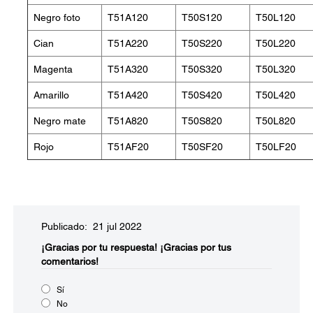
Negro foto
T51A120
T50S120
T50L120
Cian
T51A220
T50S220
T50L220
Magenta
T51A320
T50S320
T50L320
Amarillo
T51A420
T50S420
T50L420
Negro mate
T51A820
T50S820
T50L820
Rojo
T51AF20
T50SF20
T50LF20
Publicado: 21 jul 2022
¡Gracias por tu respuesta!
¡Gracias por tus
comentarios!
Sí
No