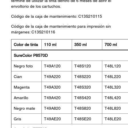
termine de utilizar la tinta dentro de 6 meses de abrir el
envoltorio de los cartuchos.
Código de la caja de mantenimiento: C13S210115
Código de la caja de mantenimiento para impresión sin
márgenes: C13S210116
Color de tinta
110 ml
350 ml
700 ml
SureColor P8570D
Negro foto
T49A120
T48S120
T48L120
Cian
T49A220
T48S220
T48L220
Magenta
T49A320
T48S320
T48L320
Amarillo
T49A420
T48S420
T48L420
Negro mate
T49A820
T48S820
T48L820
Gris
T49AE20
T48SE20
T48LE20